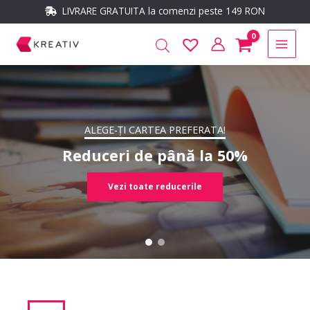
Skip
conținut
LIVRARE GRATUITA la comenzi peste 149 RON
to
Main
content
Men