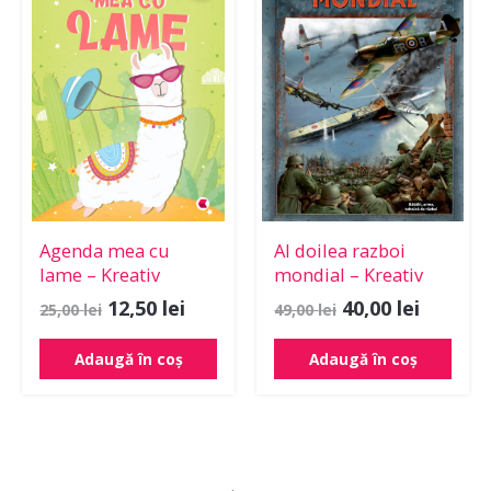
a
este:
a
este:
fost:
12,50 lei.
fost:
40,00 le
25,00 lei.
49,00 lei.
Agenda mea cu
Al doilea razboi
lame – Kreativ
mondial – Kreativ
12,50
lei
40,00
lei
25,00
lei
49,00
lei
Adaugă în coș
Adaugă în coș