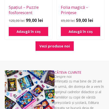
Spațiul – Puzzle
Folia magică –
fosforescent
Prințese
99,00
lei
59,00
lei
120,00
lei
69,00
lei
Adaugă în coș
Adaugă în coș
Vezi produse noi
CÂTEVA CUVINTE
Despre noi
Înființată cu mai bine de 20 ani
în urmă, din dorința de a veni în
sprijinul cadrelor didactice și al
familiilor cu copii de vârstă
preșcolară și școlară, Editura
Kreativ se bucură deja de