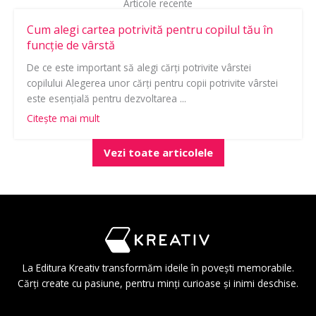
Articole recente
Cum alegi cartea potrivită pentru copilul tău în
funcție de vârstă
De ce este important să alegi cărți potrivite vârstei
copilului Alegerea unor cărți pentru copii potrivite vârstei
este esențială pentru dezvoltarea ...
Citește mai mult
Vezi toate articolele
La
Editura Kreativ
transformăm ideile în povești memorabile.
Cărți create cu pasiune, pentru minți curioase și inimi deschise.