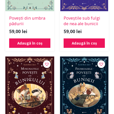
Povești din umbra
Poveștile sub fulgi
pădurii
de nea ale bunicii
59,00
lei
59,00
lei
Adaugă în coș
Adaugă în coș